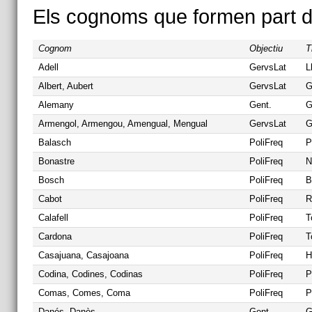
Els cognoms que formen part de
Cognom
Objectiu
T
Adell
GervsLat
L
Albert, Aubert
GervsLat
G
Alemany
Gent.
G
Armengol, Armengou, Amengual, Mengual
GervsLat
G
Balasch
PoliFreq
P
Bonastre
PoliFreq
N
Bosch
PoliFreq
B
Cabot
PoliFreq
R
Calafell
PoliFreq
T
Cardona
PoliFreq
T
Casajuana, Casajoana
PoliFreq
H
Codina, Codines, Codinas
PoliFreq
P
Comas, Comes, Coma
PoliFreq
P
Danés, Danès
Gent.
G