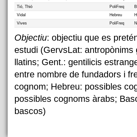
Tió, Thió
PoliFreq
B
Vidal
Hebreu
H
Vives
PoliFreq
N
Objectiu
: objectiu que es pret
estudi (GervsLat: antropònims
llatins; Gent.: gentilicis estrang
entre nombre de fundadors i fr
cognom; Hebreu: possibles co
possibles cognoms àrabs; Bas
bascos)