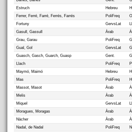
Estruch
Hebreu
H
Ferrer, Ferré, Farré, Ferrés, Farrés
PoliFreq
O
Fortuny
GervsLat
L
Gasull, Gassull
Àrab
À
Grau, Garau
PoliFreq
G
Gual, Gol
GervsLat
G
Guasch, Gasch, Guarch, Guasp
Gent.
G
Llach
PoliFreq
P
Maymó, Maimó
Hebreu
H
Mas
PoliFreq
H
Massot, Masot
Àrab
À
Melis
Àrab
À
Miquel
GervsLat
L
Moragues, Moragas
Àrab
À
Nàcher
Àrab
À
Nadal, de Nadal
PoliFreq
N