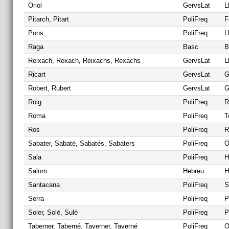
Oriol
GervsLat
L
Pitarch, Pitart
PoliFreq
F
Pons
PoliFreq
L
Raga
Basc
B
Reixach, Rexach, Reixachs, Rexachs
GervsLat
L
Ricart
GervsLat
G
Robert, Rubert
GervsLat
G
Roig
PoliFreq
R
Roma
PoliFreq
T
Ros
PoliFreq
R
Sabater, Sabaté, Sabatés, Sabaters
PoliFreq
O
Sala
PoliFreq
H
Salom
Hebreu
H
Santacana
PoliFreq
S
Serra
PoliFreq
P
Soler, Solé, Sulé
PoliFreq
P
Taberner, Taberné, Taverner, Taverné
PoliFreq
O